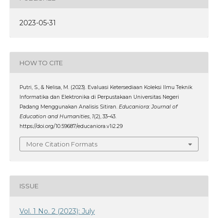
2023-05-31
HOW TO CITE
Putri, S., & Nelisa, M. (2023). Evaluasi Ketersediaan Koleksi Ilmu Teknik
Informatika dan Elektronika di Perpustakaan Universitas Negeri
Padang Menggunakan Analisis Sitiran.
Educaniora: Journal of
Education and Humanities
,
1
(2), 33–43.
https://doi.org/10.59687/educaniora.v1i2.29
More Citation Formats
ISSUE
Vol. 1 No. 2 (2023): July