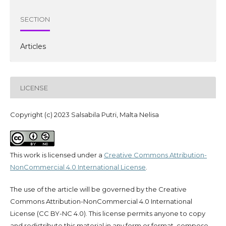
SECTION
Articles
LICENSE
Copyright (c) 2023 Salsabila Putri, Malta Nelisa
This work is licensed under a
Creative Commons Attribution-
NonCommercial 4.0 International License
.
The use of the article will be governed by the Creative
Commons Attribution-NonCommercial 4.0 International
License (CC BY-NC 4.0). This license permits anyone to copy
and redistribute this material in any form or format, compose,